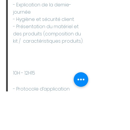
- Explication de la demie-
journée
- Hygiène et sécurité client.
- Présentation du matériel et
des produits (composition du
kit / caractéristiques produits).
10H - 12H15
- Protocole d’application
- Présentation de la technique
RC KÉRATIN par la formatrice
- Notions de restructurations et
de teinture.
- Préparation du poste de