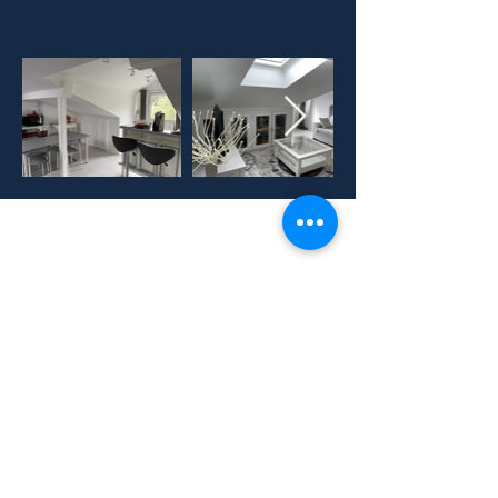
W W W . E SE - E S T H E T I Q U E - S P A - A C
A D E M I E . C O M
6 0 1 r u e d u m i r o i r 7 4 5 0 0 M a x i
l l y - s u r - l é m a n
« D é c l a r a t i o n d ' a c t i v i t é e en r
e g i s t r é e s o u s l e n u m é r o
8 4 7
4 0 5 0 3 9 7 4
a u p r è s d e l a D R E E T
S r é g i o n R h ô n e - A l p e s»
T e l :
0 6 2 9 2 5 0 5 1 0
S i r e t :
8 9 3 0 9 0 3 8 1
/ T V A : F R
1 1 8 9
3 0 9 0 3 8 1
Copyright © 2025 ESE Esthétique & spa
Academie ®. Tous droits réservés.